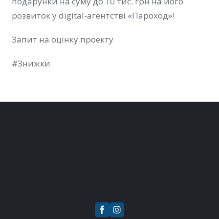
подарунки на суму до 10 тис. грн на його
розвиток у digital-агентстві «Пароход»!
Запит на оцінку проекту
#Знижки