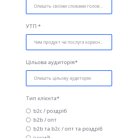
УТП
*
Цільова аудиторія
*
Тип клієнта
*
b2c / роздріб
b2b / опт
b2b та b2c / опт та роздріб
інший