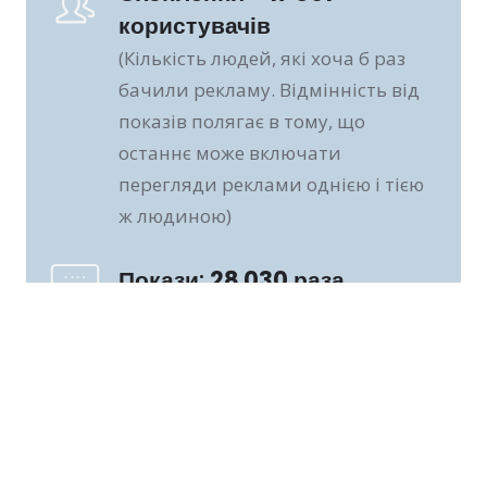
користувачів
(Кількість людей, які хоча б раз
бачили рекламу. Відмінність від
показів полягає в тому, що
останнє може включати
перегляди реклами однією і тією
ж людиною)
Покази: 
28 030
 раза
(Число раз, коли реклама була на
екрані)
Перегляди цільової 
сторінки:
 806
 раз
(Кількість кліків по посиланню в