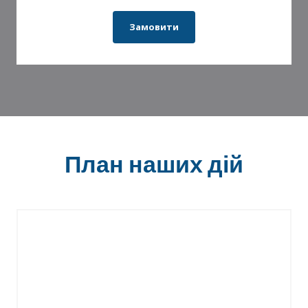
Замовити
План наших дій
Вибір маркетплейсів та
асортименту