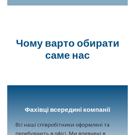
за рахунок довіри покупців.
Аналітика сезонних продажів і попиту по
регіонах, контроль листа очікування.
Рекомендації по оптимізації виробництва
і поставок.
Чому варто обирати
саме нас
Фахівці всередині компанії
Всі наші співробітники оформлені та
перебувають в офісі. Ми впевнені в